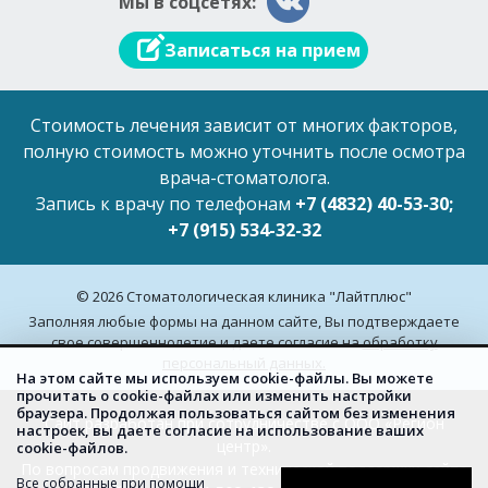
Мы в соцсетях:
Записаться на прием
Стоимость лечения зависит от многих факторов,
полную стоимость можно уточнить после осмотра
врача-стоматолога.
Запись к врачу по телефонам
+7 (4832) 40-53-30;
+7 (915) 534-32-32
© 2026 Стоматологическая клиника "Лайтплюс"
Заполняя любые формы на данном сайте, Вы подтверждаете
свое совершеннолетие и даете согласие на
обработку
персональный данных.
На этом сайте мы используем cookie-файлы. Вы можете
прочитать о cookie-файлах или изменить настройки
браузера. Продолжая пользоваться сайтом без изменения
Сайт разработан при сотрудничестве с ООО «Регион
настроек, вы даете согласие на использование ваших
центр».
cookie-файлов.
По вопросам продвижения и технической поддержки сайта
Все собранные при помощи