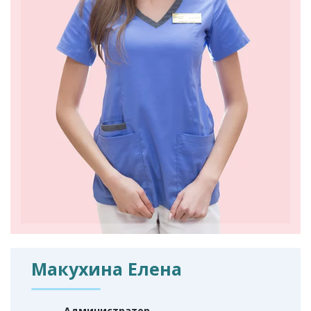
Макухина Елена
Aдминистратор